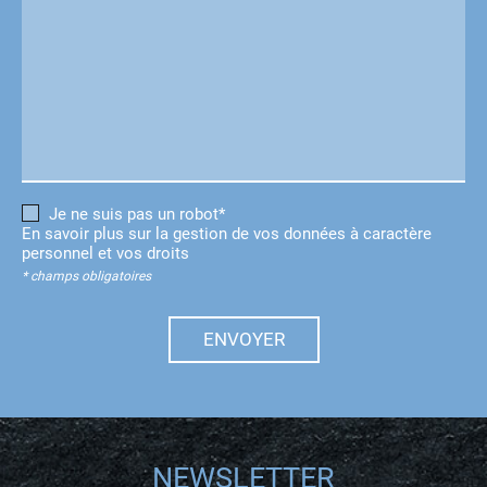
Je ne suis pas un robot*
En savoir plus sur la gestion de vos données à caractère
personnel et vos droits
* champs obligatoires
ENVOYER
NEWSLETTER