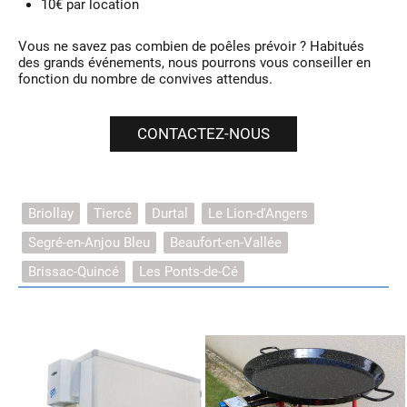
10€ par location
Vous ne savez pas combien de poêles prévoir ? Habitués
des grands événements, nous pourrons vous conseiller en
fonction du nombre de convives attendus.
CONTACTEZ-NOUS
Briollay
Tiercé
Durtal
Le Lion-d'Angers
Segré-en-Anjou Bleu
Beaufort-en-Vallée
Brissac-Quincé
Les Ponts-de-Cé