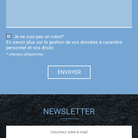
Je ne suis pas un robot*
En savoir plus sur la gestion de vos données à caractère
personnel et vos droits
* champs obligatoires
ENVOYER
NEWSLETTER